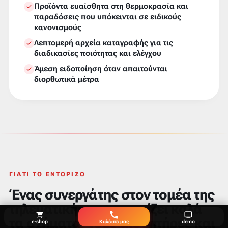
Προϊόντα ευαίσθητα στη θερμοκρασία και
παραδόσεις που υπόκεινται σε ειδικούς
κανονισμούς
Λεπτομερή αρχεία καταγραφής για τις
διαδικασίες ποιότητας και ελέγχου
Άμεση ειδοποίηση όταν απαιτούνται
διορθωτικά μέτρα
ΓΙΑΤΊ ΤΟ ENTOPIZO
Ένας συνεργάτης στον τομέα της
τηλεματικής που γνωρίζει καλά
τα οχήματα, τους αισθητήρες και
e-shop
Καλέστε μας
demo