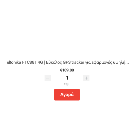
Teltonika FTC881 4G | Εύκολος GPS tracker για εφαρμογές υψηλής τάσης
€109,00
τεμ.
Αγορά