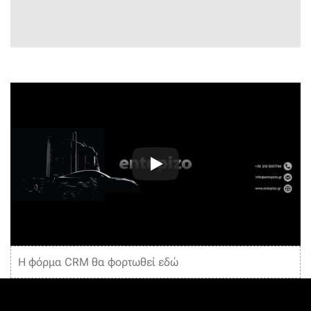
Η φόρμα CRM θα φορτωθεί εδώ