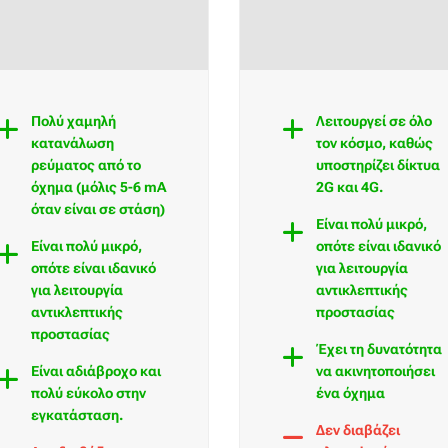
Πολύ χαμηλή
Λειτουργεί σε όλο
κατανάλωση
τον κόσμο, καθώς
ρεύματος από το
υποστηρίζει δίκτυα
όχημα (μόλις 5-6 mA
2G και 4G.
όταν είναι σε στάση)
Είναι πολύ μικρό,
Είναι πολύ μικρό,
οπότε είναι ιδανικό
οπότε είναι ιδανικό
για λειτουργία
για λειτουργία
αντικλεπτικής
αντικλεπτικής
προστασίας
προστασίας
Έχει τη δυνατότητα
Είναι αδιάβροχο και
να ακινητοποιήσει
πολύ εύκολο στην
ένα όχημα
εγκατάσταση.
Δεν διαβάζει